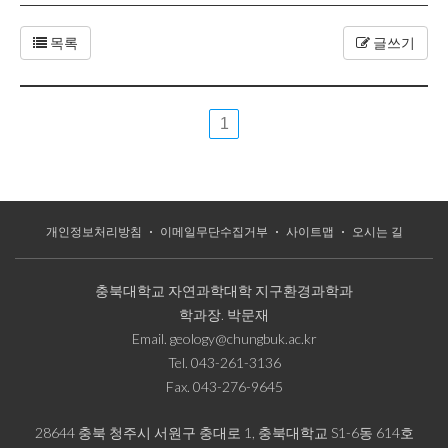
목록
글쓰기
1
개인정보처리방침
이메일무단수집거부
사이트맵
오시는 길
충북대학교 자연과학대학 지구환경과학과
학과장.
박문재
Email.
geology@chungbuk.ac.kr
Tel.
043-261-3136
Fax.
043-276-9645
28644 충북 청주시 서원구 충대로 1, 충북대학교 S1-6동 614호